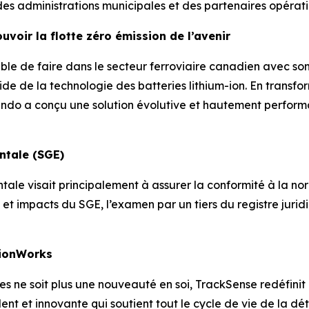
es administrations municipales et des partenaires opérati
voir la flotte zéro émission de l’avenir
sible de faire dans le secteur ferroviaire canadien avec so
 l’aide de la technologie des batteries lithium-ion. En tran
Cando a conçu une solution évolutive et hautement perfor
ntale (SGE)
le visait principalement à assurer la conformité à la no
et impacts du SGE, l’examen par un tiers du registre juri
ion
Works
 ne soit plus une nouveauté en soi, TrackSense redéfinit les
 et innovante qui soutient tout le cycle de vie de la déte