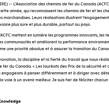
) -- L’Association des chemins de fer du Canada (ACFC)
cette année, qui reconnaissent les chemins de fer et les ch
s marchandises. Leurs réalisations illustrent l’engagement 
viaire plus sûre et plus durable, partout au pays.
 l’ACFC mettent en lumière les programmes innovants, les t
t les communautés et améliorent la performance environne
me une priorité absolue et à assurer la transition du Cana
ation, la discipline et la fierté du travail que nous réalis
e fer du Canada. « Les lauréats des Prix de la sécurité e
s engageons à penser différemment et à diriger avec déterm
voie à un avenir meilleur. Je suis fier de féliciter chacun
 Knowledge