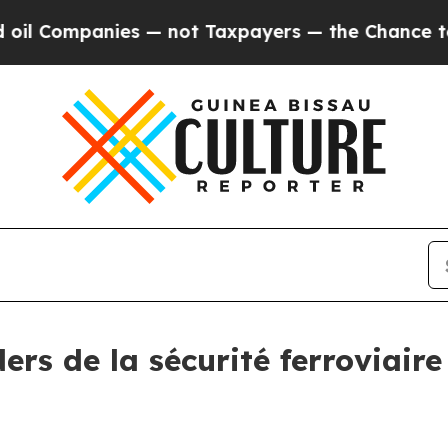
mpanies — not Taxpayers — the Chance to Cash in 
ers de la sécurité ferroviaire