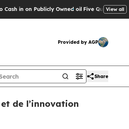
on Publicly Owned oil
Five Questions the US Go
View all
Provided by AGP
Share
 et de l’innovation