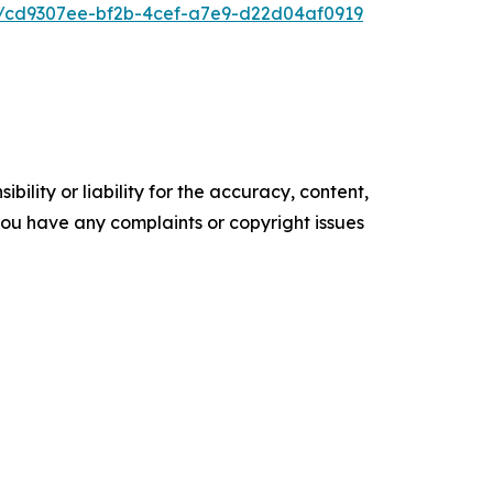
/cd9307ee-bf2b-4cef-a7e9-d22d04af0919
ility or liability for the accuracy, content,
f you have any complaints or copyright issues