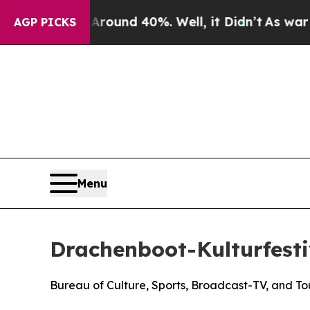
oor Around 40%. Well, it Didn’t
As war With Ir
AGP PICKS
Menu
Drachenboot-Kulturfesti
Bureau of Culture, Sports, Broadcast-TV, and T