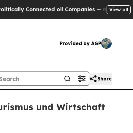
lly Connected oil Companies — not Taxpayers — t
View all
Provided by AGP
Share
urismus und Wirtschaft