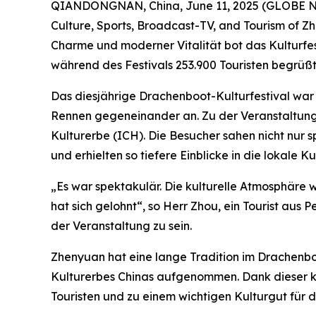
QIANDONGNAN, China, June 11, 2025 (GLOBE NEWS
Culture, Sports, Broadcast-TV, and Tourism of Z
Charme und moderner Vitalität bot das Kulturfes
während des Festivals 253.900 Touristen begrüß
Das diesjährige Drachenboot-Kulturfestival wa
Rennen gegeneinander an. Zu der Veranstaltung
Kulturerbe (ICH). Die Besucher sahen nicht nu
und erhielten so tiefere Einblicke in die lokale Kul
„Es war spektakulär. Die kulturelle Atmosphäre wa
hat sich gelohnt“, so Herr Zhou, ein Tourist aus
der Veranstaltung zu sein.
Zhenyuan hat eine lange Tradition im Drachenboot
Kulturerbes Chinas aufgenommen. Dank dieser ku
Touristen und zu einem wichtigen Kulturgut für di