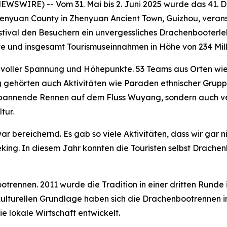
WIRE) -- Vom 31. Mai bis 2. Juni 2025 wurde das 41. D
henyuan County in Zhenyuan Ancient Town, Guizhou, veranst
tival den Besuchern ein unvergessliches Drachenbooterlebn
te und insgesamt Tourismuseinnahmen in Höhe von 234 Mill
r voller Spannung und Höhepunkte. 53 Teams aus Orten wi
 gehörten auch Aktivitäten wie Paraden ethnischer Gru
r spannende Rennen auf dem Fluss Wuyang, sondern auch 
tur.
r bereichernd. Es gab so viele Aktivitäten, dass wir gar ni
 Peking. In diesem Jahr konnten die Touristen selbst Drach
rennen. 2011 wurde die Tradition in einer dritten Runde i
lturellen Grundlage haben sich die Drachenbootrennen in
e lokale Wirtschaft entwickelt.